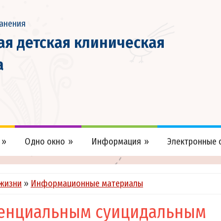
анения
кая детская клиническая
а
Одно окно
Информация
Электронные
жизни
»
Информационные материалы
отенциальным суицидальным