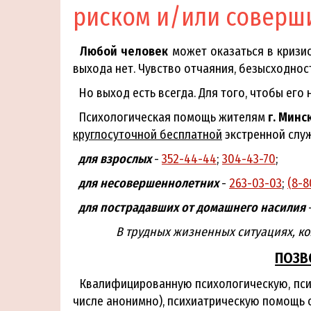
риском и/или соверш
Любой человек
может оказаться в кризис
выхода нет. Чувство отчаяния, безысходнос
Но выход есть всегда. Для того, чтобы его 
Психологическая помощь жителям
г. Минс
круглосуточной бесплатной
экстренной слу
для взрослых
-
352-44-44
;
304-43-70
;
для несовершеннолетних
-
263-03-03
;
(8-8
для пострадавших от домашнего насилия
В трудных жизненных ситуациях, ког
ПОЗВ
Квалифицированную психологическую, психо
числе анонимно), психиатрическую помощь 